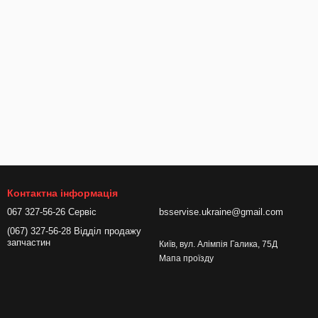
Контактна інформація
067 327-56-26 Сервіс
bsservise.ukraine@gmail.com
(067) 327-56-28 Відділ продажу
запчастин
Київ, вул. Алімпія Галика, 75Д
Мапа проїзду