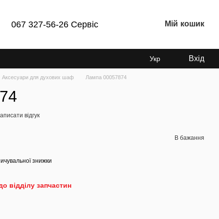
Мій кошик
067 327-56-26 Сервіс
Вхід
Укр
Аксесуари для духових шаф
Лампа 00057874
74
аписати відгук
В бажання
ичувальної знижки
до відділу запчастин