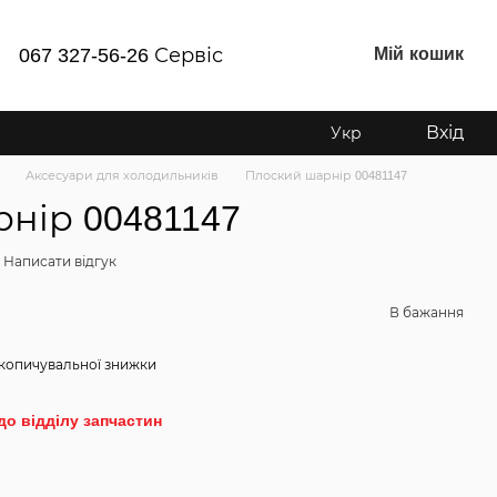
Мій кошик
067 327-56-26 Сервіс
Вхід
Укр
Аксесуари для холодильників
Плоский шарнір 00481147
нір 00481147
Написати відгук
В бажання
копичувальної знижки
до відділу запчастин