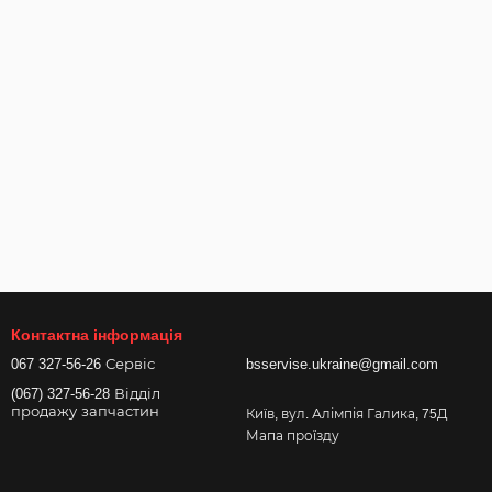
Контактна інформація
067 327-56-26 Сервіс
bsservise.ukraine@gmail.com
(067) 327-56-28 Відділ
продажу запчастин
Київ, вул. Алімпія Галика, 75Д
Мапа проїзду