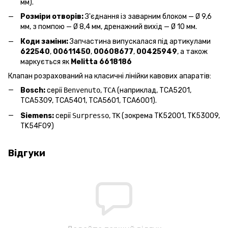
мм).
Розміри отворів:
З'єднання із заварним блоком — Ø 9,6
мм, з помпою — Ø 8,4 мм, дренажний вихід — Ø 10 мм.
Коди заміни:
Запчастина випускалася під артикулами
622540
,
00611450
,
00608677
,
00425949
, а також
маркується як
Melitta 6618186
Клапан розрахований на класичні лінійки кавових апаратів:
Bosch:
серії
Benvenuto
,
TCA
(наприклад, TCA5201,
TCA5309, TCA5401, TCA5601, TCA6001).
Siemens:
серії
Surpresso
,
TK
(зокрема TK52001, TK53009,
TK54F09)
Відгуки