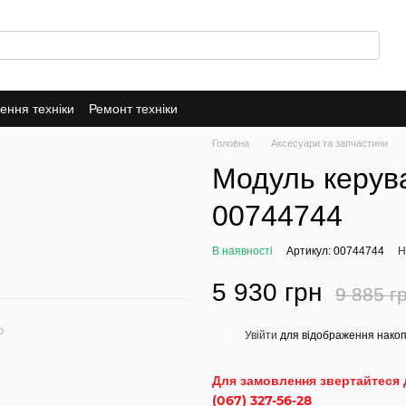
ення техніки
Ремонт техніки
Головна
Аксесуари та запчастини
Модуль керув
00744744
В наявності
Артикул: 00744744
Н
5 930 грн
9 885 г
ю
Увійти
для відображення накоп
%
Для замовлення звертайтеся 
(067) 327-56-28