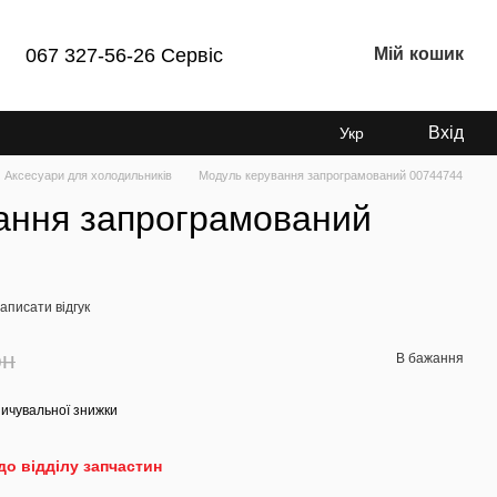
Мій кошик
067 327-56-26 Сервіс
Вхід
Укр
Аксесуари для холодильників
Модуль керування запрограмований 00744744
ання запрограмований
аписати відгук
рн
В бажання
ичувальної знижки
до відділу запчастин