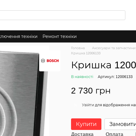
ключення техніки
Ремонт техніки
Головна
Аксесуари та запчастини
Кришка 12006133
Кришка 1200
В наявності
Артикул: 12006133
2 730 грн
Увійти
для відображення на
%
Купити
Замовит
Доставка
Оплата