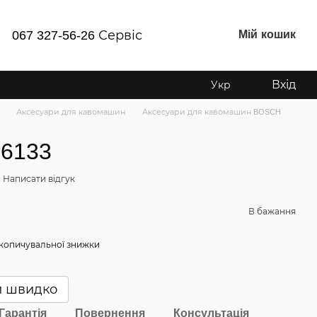
Мій кошик
067 327-56-26 Сервіс
Вхід
Укр
Аксесуари для кавомашин
Аксесуари для кавомашин BOSCH
6133
Написати відгук
В бажання
копичувальної знижки
и швидко
Гарантія
Повернення
Консультація