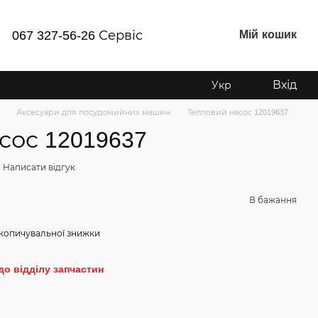
Мій кошик
067 327-56-26 Сервіс
Вхід
Укр
Аксесуари для посудомийних машин
Тепловий насос 12019637
сос 12019637
Написати відгук
В бажання
копичувальної знижки
до відділу запчастин