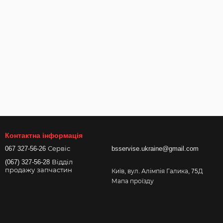
Контактна інформація
067 327-56-26 Сервіс
bsservise.ukraine@gmail.com
(067) 327-56-28 Відділ
продажу запчастин
Київ, вул. Алімпія Галика, 75Д
Мапа проїзду