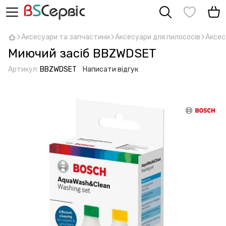
Аксесуари та запчастини
Аксесуари для пилососів
Аксес
Миючий засіб BBZWDSET
Артикул:
BBZWDSET
Написати відгук