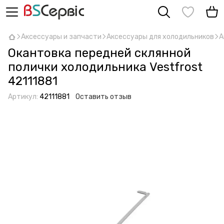
Аксессуары и запчасти
Аксессуары для холодильников
А
Окантовка передней склянной
полички холодильника Vestfrost
42111881
Артикул:
42111881
Оставить отзыв